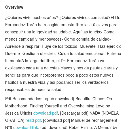
Overview
¿Quieres vivir muchos años? ¿Quieres vivirlos con salud?El Dr.
Fernández Torán ha recogido en este libro las 10 claves para
conseguir una longevidad saludable. Aquí las tenéis:- Come
menos cantidad y menosveces- Come comida de calidad-
Aprende a respirar- Huye de los tóxicos- Muévete- Haz ejercicio-
Duerme- Gestiona el estrés- Cuida tu salud emocional- Entrena
tu menteA lo largo del libro, el Dr. Fernández Torán va
explicando cada una de estas claves y nos da pautas claras y
sencillas para que incorporemos poco a poco estos nuevos
hábitos a nuestra vida y así podamos ser los verdaderos
responsables de nuestra salud.
Pdf Recomendados: {epub download} Beautiful Chaos: On
Motherhood, Finding Yourself and Overwhelming Love by
Jessica Urlichs
download pdf
, [Descargar pdf] NADA (NOVELA
GRÁFICA)
read pdf
, [download pdf] Manuel de rechargement
N°6
download link
, {pdf download} Rebel Rising: A Memoir by