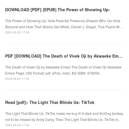
DOWNLOAD [PDF] {EPUB} The Power of Showing Up:
The Power of Showing Up: How Parental Presence Shapes Who Our Kids
Become and How Their Brains Get Wired. Daniel J. Siegel, Tina Payne Br…
2024.05.20 17:04
PDF [DOWNLOAD] The Death of Vivek Oji by Akwaeke Emezi on Iphone
The Death of Vivek Oji by Akwaeke Emezi The Death of Vivek Oji Akwaeke
Emezi Page: 256 Format: pdf, ePub, mobi, fb2 ISBN: 978059...
2024.05.20 17:03
Read [pdf]> The Light That Blinds Us: TikTok
The Light That Blinds Us: TikTok made me buy it! A dark and thrilling fantasy
not to be missed by Andy Darcy Theo The Light That Blinds Us: TikTok m...
2024.05.20 17:02