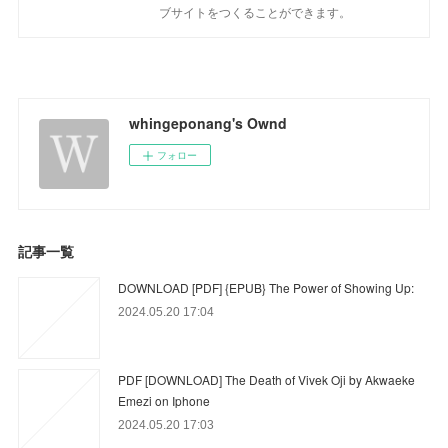
ブサイトをつくることができます。
whingeponang's Ownd
フォロー
記事一覧
DOWNLOAD [PDF] {EPUB} The Power of Showing Up:
2024.05.20 17:04
PDF [DOWNLOAD] The Death of Vivek Oji by Akwaeke
Emezi on Iphone
2024.05.20 17:03